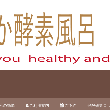
酵素風呂オハナ 藤枝市駿河台
呂の効能
ご利用案内
ご予約
発酵研究コ