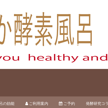
酵素風呂オハナ 藤枝市駿河台
呂の効能
ご利用案内
ご予約
発酵研究コ