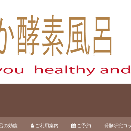
酵素風呂オハナ 藤枝市駿河台
呂の効能
ご利用案内
ご予約
発酵研究コ