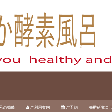
酵素風呂オハナ 藤枝市駿河台
呂の効能
ご利用案内
ご予約
発酵研究コ