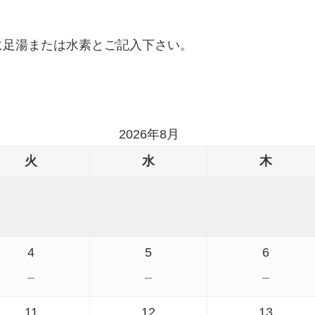
に足湯または水素とご記入下さい。
、
。
2026年8月
火
水
木
4
5
6
－
－
－
11
12
13