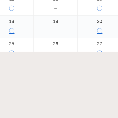
〇
－
〇
18
19
20
〇
－
〇
25
26
27
〇
－
〇