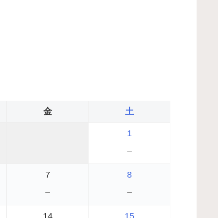
金
土
1
－
7
8
－
－
14
15