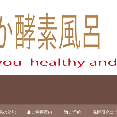
酵素風呂オハナ 藤枝市駿河台
呂の効能
ご利用案内
ご予約
発酵研究コ