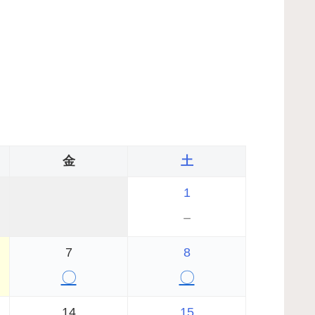
金
土
1
－
7
8
〇
〇
14
15