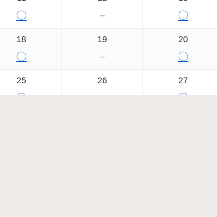
〇
－
〇
18
19
20
〇
－
〇
25
26
27
〇
－
〇