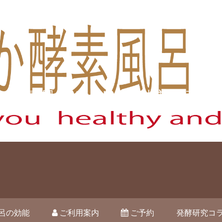
酵素風呂オハナ 藤枝市駿河台
呂の効能
ご利用案内
ご予約
発酵研究コ