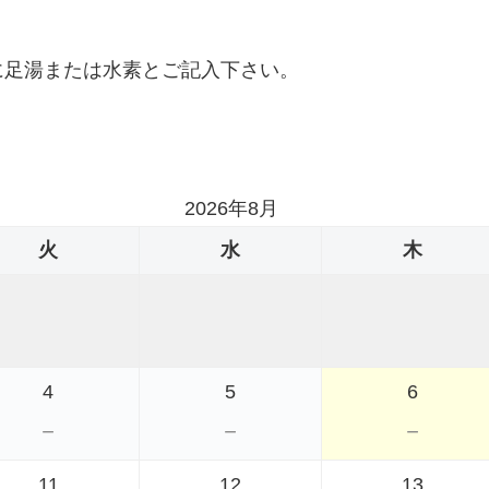
に足湯または水素とご記入下さい。
、
。
2026年8月
火
水
木
4
5
6
－
－
－
11
12
13