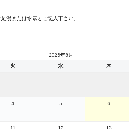
に足湯または水素とご記入下さい。
、
。
2026年8月
火
水
木
4
5
6
－
－
－
11
12
13