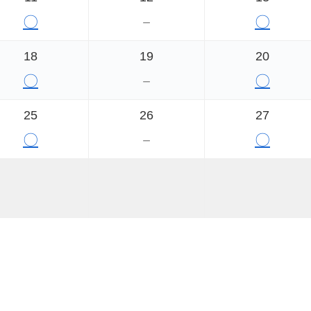
〇
－
〇
18
19
20
〇
－
〇
25
26
27
〇
－
〇