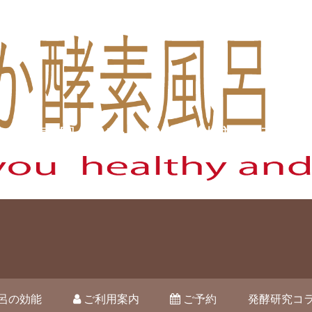
酵素風呂オハナ 藤枝市駿河台
呂の効能
ご利用案内
ご予約
発酵研究コ