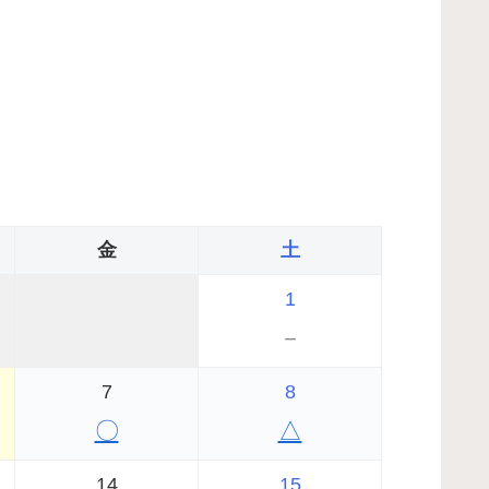
金
土
1
－
7
8
〇
△
14
15