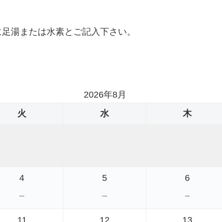
に足湯または水素とご記入下さい。
、
。
2026年8月
火
水
木
4
5
6
－
－
－
11
12
13