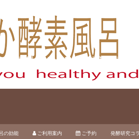
酵素風呂オハナ 藤枝市駿河台
呂の効能
ご利用案内
ご予約
発酵研究コ