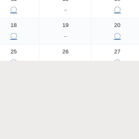
〇
－
〇
18
19
20
〇
－
〇
25
26
27
〇
－
〇