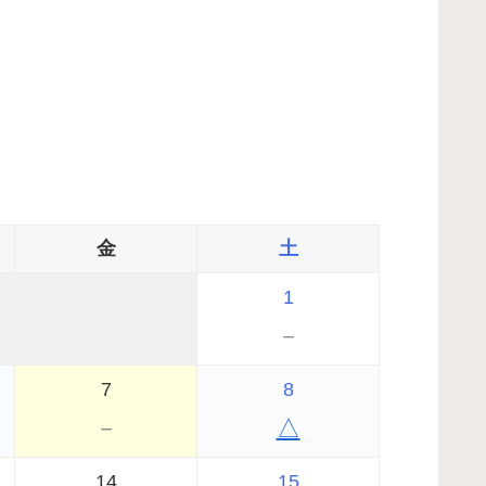
金
土
1
－
7
8
－
△
14
15